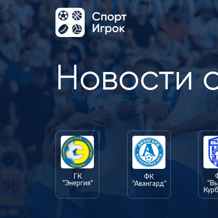
Новости 
ГК
ФК
"Энергия"
"В
"Авангард"
Курб