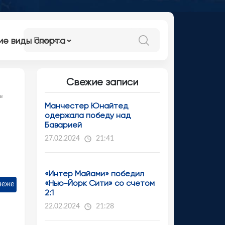
ие виды спорта
Свежие записи
в
Манчестер Юнайтед
одержала победу над
Баварией
27.02.2024
21:41
«Интер Майами» победил
«Нью-Йорк Сити» со счетом
неже
2:1
22.02.2024
21:28