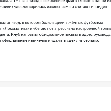
еканала ТНТ за эпизод с сожжением флага «Локо» в одной из
ожники» удовлетворились извинениями и считают инцидент
ал эпизод, в котором болельщики в жёлтых футболках
г «Локомотива» и убегают от агрессивно настроенной толп
цвета. Клуб направил официальное письмо в адрес руководс
 официальные извинения и удалить сцену из сериала.