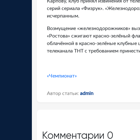
Карпову, клуб принял извинения от тел
серий сериала «Физрук». «Железнодор
исчерпанным.
Возмущение «железнодорожников» вызв
«Ростова» сжигают красно-зелёный фла
облачённой в красно-зелёные клубные 
телеканала ТНТ с требованием принести
«Чемпионат»
Автор статьи:
admin
Комментарии
0