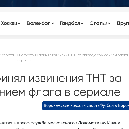
Хоккей
Волейбол
Гандбол
Статьи
Друг
и спорта
«Локомотив» принял извинения ТНТ за эпизод с сожжением флага 
сериале
инял извинения ТНТ за
нием флага в сериале
Воронежские новости спорта
Футбол в Воро
ната» в пресс-службе московского «Локомотива» Ивану