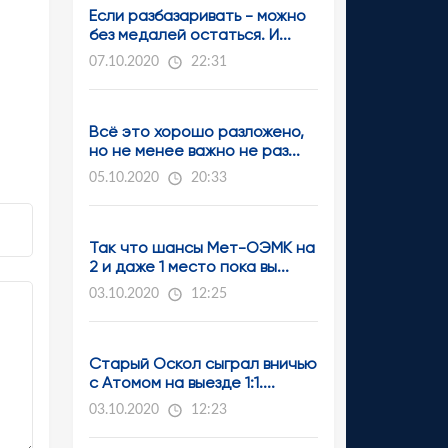
Если разбазаривать - можно
без медалей остаться. И...
07.10.2020
22:31
Всё это хорошо разложено,
но не менее важно не раз...
05.10.2020
20:33
Так что шансы Мет-ОЭМК на
2 и даже 1 место пока вы...
03.10.2020
12:25
Старый Оскол сыграл вничью
с Атомом на выезде 1:1....
03.10.2020
12:23