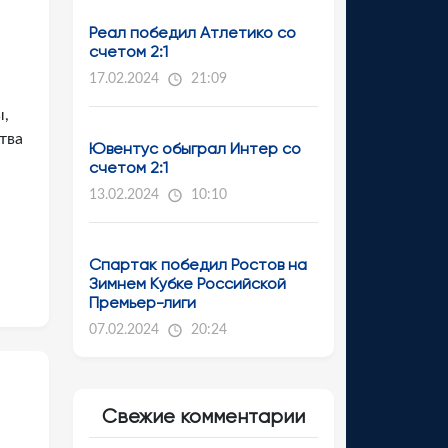
Реал победил Атлетико со
счетом 2:1
17.02.2024
21:09
ы,
тва
Ювентус обыграл Интер со
счетом 2:1
13.02.2024
10:10
Спартак победил Ростов на
Зимнем Кубке Российской
Премьер-лиги
07.02.2024
20:24
Свежие комментарии