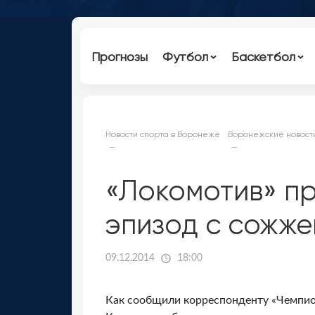
Прогнозы
Футбол
Баскетбол
Новости спорта в Воронеже
Воронежские новост
«Локомотив» пр
эпизод с сожже
09.12.2014
18:00
Как сообщили корреспонденту «Чемпио