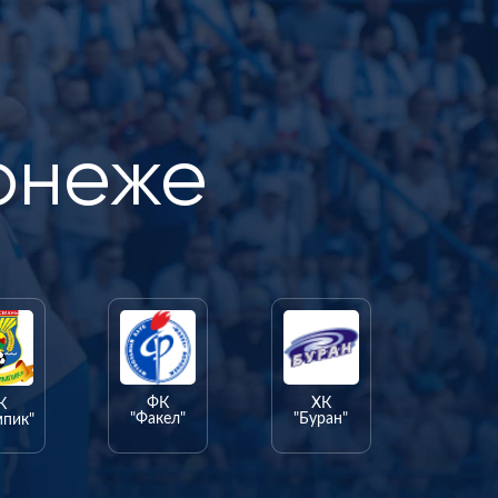
онеже
ФК
ХК
К
"Факел"
"Буран"
мпик"