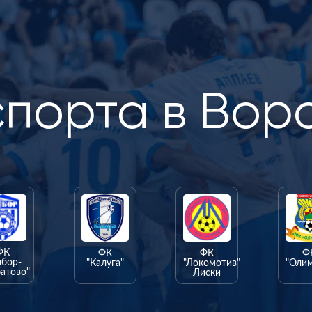
спорта в Вор
ФК
ФК
ФК
Ф
ыбор-
"Калуга"
"Локомотив"
"Оли
атово"
Лиски