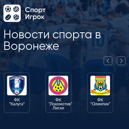
Новости спорта в
Воронеже
ФК
ФК
ФК
"Калуга"
"Локомотив"
"Олимпик"
Лиски