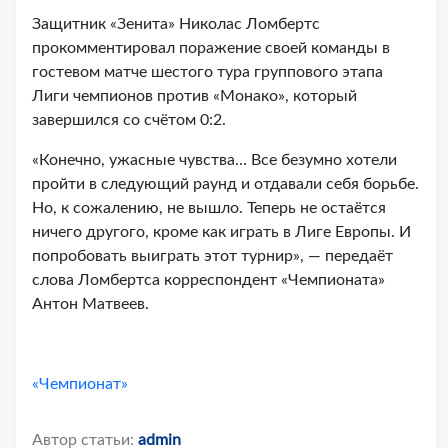
Защитник «Зенита» Николас Ломбертс
прокомментировал поражение своей команды в
гостевом матче шестого тура группового этапа
Лиги чемпионов против «Монако», который
завершился со счётом 0:2.
«Конечно, ужасные чувства… Все безумно хотели
пройти в следующий раунд и отдавали себя борьбе.
Но, к сожалению, не вышло. Теперь не остаётся
ничего другого, кроме как играть в Лиге Европы. И
попробовать выиграть этот турнир», — передаёт
слова Ломбертса корреспондент «Чемпионата»
Антон Матвеев.
«Чемпионат»
Автор статьи:
admin