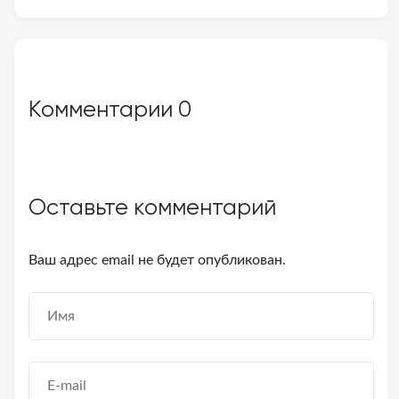
Комментарии
0
Оставьте комментарий
Ваш адрес email не будет опубликован.