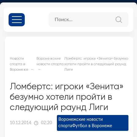
Новости
Воронежские
Ломбертс: игроки «Зенита» безумно
спорта в
новости спорта
хотели пройти в следующий раунд
Воронеже
Лиги
Ломбертс: игроки «Зенита»
безумно хотели пройти в
следующий раунд Лиги
Воронежские новости
10.12.2014
02:20
спорта
Футбол в Воронеже