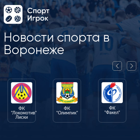
Новости спорта в
Воронеже
ФК
ФК
ФК
"Факел"
"Локомотив"
"Олимпик"
Лиски