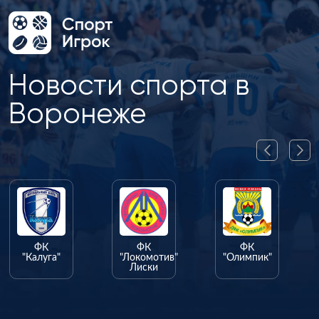
Новости спорта в
Воронеже
ФК
ФК
ФК
"Калуга"
"Локомотив"
"Олимпик"
Лиски