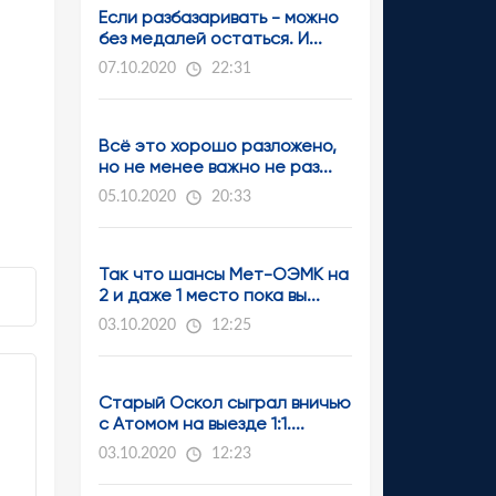
Если разбазаривать - можно
без медалей остаться. И...
07.10.2020
22:31
Всё это хорошо разложено,
но не менее важно не раз...
05.10.2020
20:33
Так что шансы Мет-ОЭМК на
2 и даже 1 место пока вы...
03.10.2020
12:25
Старый Оскол сыграл вничью
с Атомом на выезде 1:1....
03.10.2020
12:23