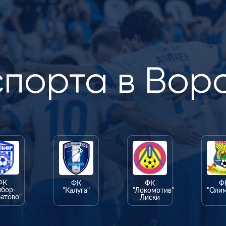
спорта в Вор
ФК
ФК
ФК
Ф
ыбор-
"Калуга"
"Локомотив"
"Оли
атово"
Лиски