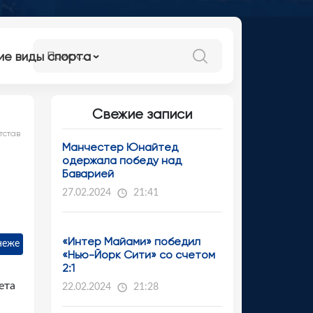
ие виды спорта
Свежие записи
тстав
Манчестер Юнайтед
одержала победу над
Баварией
27.02.2024
21:41
«Интер Майами» победил
неже
«Нью-Йорк Сити» со счетом
2:1
ета
22.02.2024
21:28