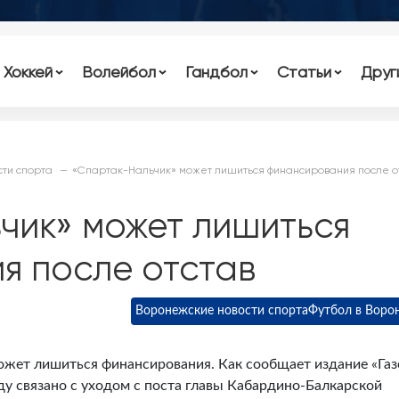
Хоккей
Волейбол
Гандбол
Статьи
Друг
ти спорта
«Спартак-Нальчик» может лишиться финансирования после о
чик» может лишиться
я после отстав
Воронежские новости спорта
Футбол в Воро
жет лишиться финансирования. Как сообщает издание «Газ
ду связано с уходом с поста главы Кабардино-Балкарской