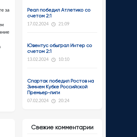
Реал победил Атлетико со
е за
счетом 2:1
17.02.2024
21:09
ем
ание
Ювентус обыграл Интер со
з
счетом 2:1
13.02.2024
10:10
Спартак победил Ростов на
Зимнем Кубке Российской
Премьер-лиги
07.02.2024
20:24
Свежие комментарии