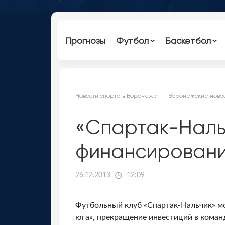
Прогнозы
Футбол
Баскетбол
Новости спорта в Воронеже
Воронежские новос
«Спартак-Наль
финансировани
26.12.2013
12:09
Футбольный клуб «Спартак-Нальчик» мо
юга», прекращение инвестиций в коман