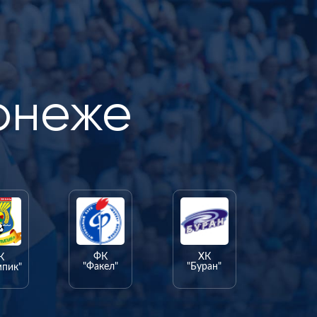
онеже
ФК
ХК
К
"Факел"
"Буран"
мпик"