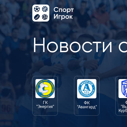
Новости 
ГК
ФК
"Энергия"
"В
"Авангард"
Курб