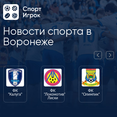
Новости спорта в
Воронеже
ФК
ФК
ФК
"Калуга"
"Локомотив"
"Олимпик"
Лиски