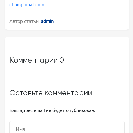
championat.com
Автор статьи:
admin
Комментарии
0
Оставьте комментарий
Ваш адрес email не будет опубликован.