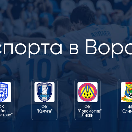
спорта в Вор
ФК
ФК
ФК
Ф
ыбор-
"Калуга"
"Локомотив"
"Оли
атово"
Лиски