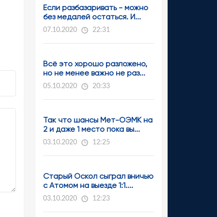
Если разбазаривать - можно
без медалей остаться. И...
07.10.2020
22:31
Всё это хорошо разложено,
но не менее важно не раз...
05.10.2020
20:33
Так что шансы Мет-ОЭМК на
2 и даже 1 место пока вы...
03.10.2020
12:25
Старый Оскол сыграл вничью
с Атомом на выезде 1:1....
03.10.2020
12:23