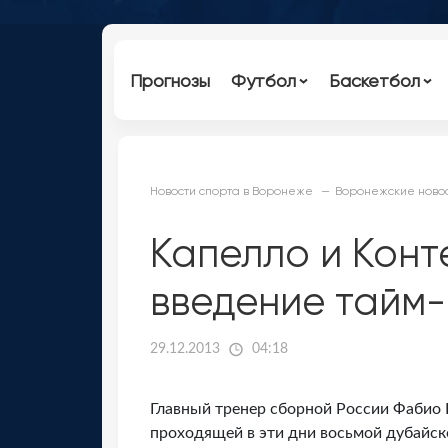
Прогнозы
Футбол
Баскетбол
Новости спорта в Воронеже
Воронежские новос
Капелло и Конт
введение тайм-
29.12.2013
04:18
Главный тренер сборной России Фабио 
проходящей в эти дни восьмой дубайс