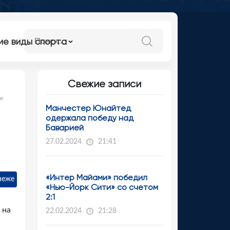
ие виды спорта
Свежие записи
ле
Манчестер Юнайтед
одержала победу над
Баварией
27.02.2024
21:41
«Интер Майами» победил
неже
«Нью-Йорк Сити» со счетом
2:1
 на
22.02.2024
21:28