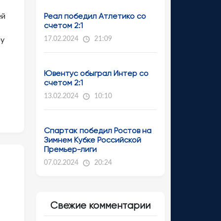
Реал победил Атлетико со
ей
счетом 2:1
17.02.2024
21:09
ру
Ювентус обыграл Интер со
счетом 2:1
13.02.2024
10:10
Спартак победил Ростов на
Зимнем Кубке Российской
Премьер-лиги
07.02.2024
20:24
Свежие комментарии