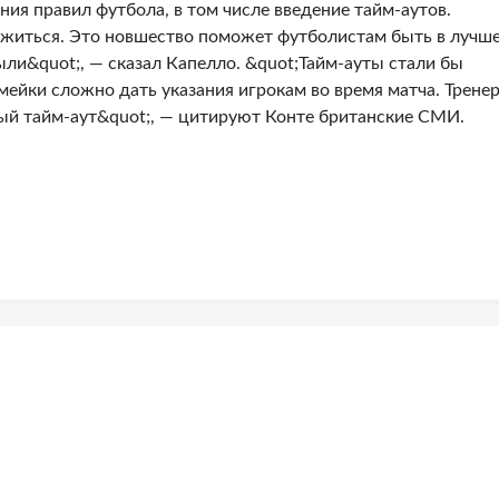
я правил футбола, в том числе введение тайм-аутов.
ежиться. Это новшество поможет футболистам быть в лучш
ли&quot;, — сказал Капелло. &quot;Тайм-ауты стали бы
ейки сложно дать указания игрокам во время матча. Трене
ый тайм-аут&quot;, — цитируют Конте британские СМИ.