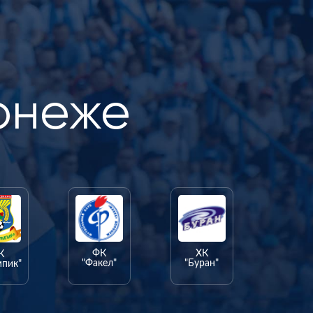
онеже
ФК
ХК
К
"Факел"
"Буран"
мпик"