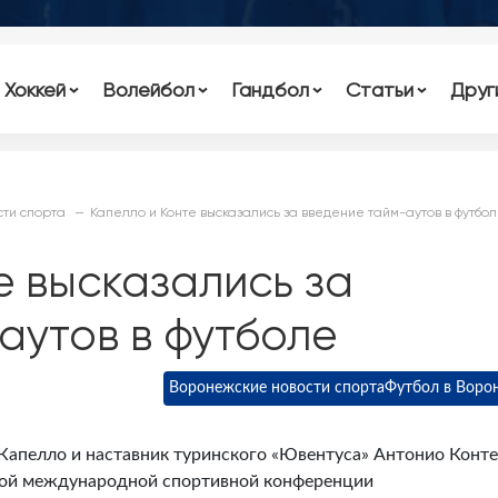
Хоккей
Волейбол
Гандбол
Статьи
Друг
ти спорта
Капелло и Конте высказались за введение тайм-аутов в футбо
е высказались за
аутов в футболе
Воронежские новости спорта
Футбол в Воро
Капелло и наставник туринского «Ювентуса» Антонио Конте
кой международной спортивной конференции