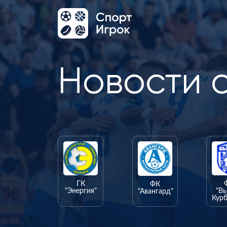
Новости 
ГК
ФК
"Энергия"
"В
"Авангард"
Курб