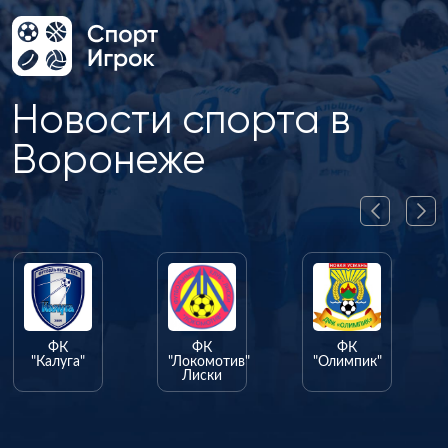
Новости спорта в
Воронеже
ФК
ФК
ФК
"Калуга"
"Локомотив"
"Олимпик"
Лиски