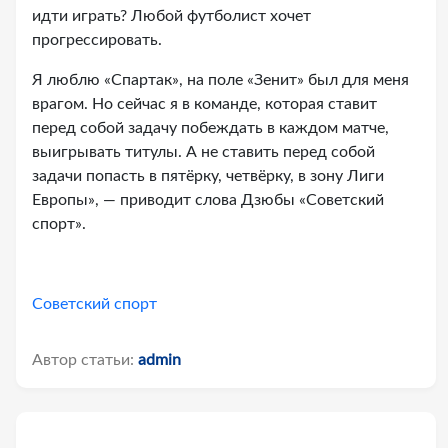
идти играть? Любой футболист хочет
прогрессировать.
Я люблю «Спартак», на поле «Зенит» был для меня
врагом. Но сейчас я в команде, которая ставит
перед собой задачу побеждать в каждом матче,
выигрывать титулы. А не ставить перед собой
задачи попасть в пятёрку, четвёрку, в зону Лиги
Европы», — приводит слова Дзюбы «Советский
спорт».
Советский спорт
Автор статьи:
admin