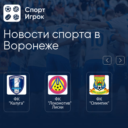
Новости спорта в
Воронеже
ФК
ФК
ФК
"Калуга"
"Локомотив"
"Олимпик"
Лиски