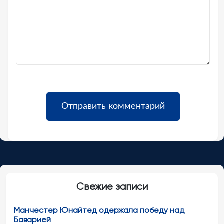
Свежие записи
Манчестер Юнайтед одержала победу над
Баварией