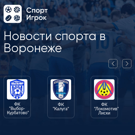
Новости спорта в
Воронеже
ФК
ФК
"Калуга"
"Локомотив"
Лиски
ФК
"Олимпик"