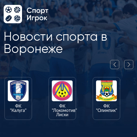
Новости спорта в
Воронеже
ФК
ФК
ФК
"Калуга"
"Локомотив"
"Олимпик"
Лиски