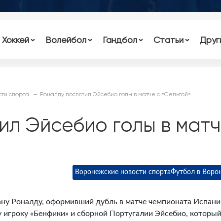
Хоккей
Волейбол
Гандбол
Статьи
Друг
ти спорта
Роналду посвятил Эйсебио голы в матче с «Сельтой»
ил Эйсебио голы в мат
Воронежские новости спорта
Футбол в Воро
ну Роналду, оформивший дубль в матче чемпионата Испани
у игроку «Бенфики» и сборной Португалии Эйсебио, которы