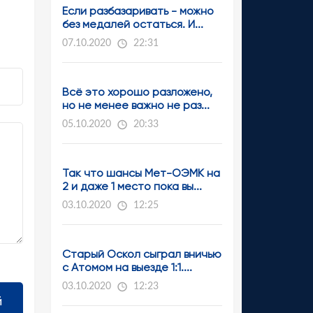
Если разбазаривать - можно
без медалей остаться. И...
07.10.2020
22:31
Всё это хорошо разложено,
но не менее важно не раз...
05.10.2020
20:33
Так что шансы Мет-ОЭМК на
2 и даже 1 место пока вы...
03.10.2020
12:25
Старый Оскол сыграл вничью
с Атомом на выезде 1:1....
03.10.2020
12:23