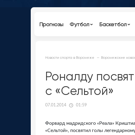
Прогнозы
Футбол
Баскетбол
Новости спорта в Воронеже
Воронежские новос
Роналду посвят
с «Сельтой»
07.01.2014
01:59
Форвард мадридского «Реала» Криштиа
«Сельтой», посвятил голы легендарном