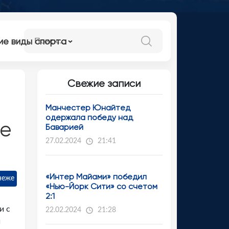
ие виды спорта
Свежие записи
Манчестер Юнайтед
одержала победу над
че
Баварией
27.02.2024
21:41
«Интер Майами» победил
неже
«Нью-Йорк Сити» со счетом
2:1
и с
22.02.2024
21:28
й