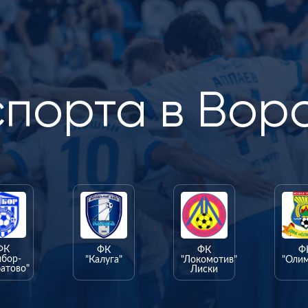
спорта в Вор
ФК
ФК
ФК
Ф
ыбор-
"Калуга"
"Локомотив"
"Оли
атово"
Лиски