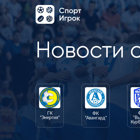
Новости 
ГК
ФК
"Энергия"
"В
"Авангард"
Курб