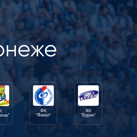
онеже
ФК
ХК
К
"Факел"
"Буран"
мпик"