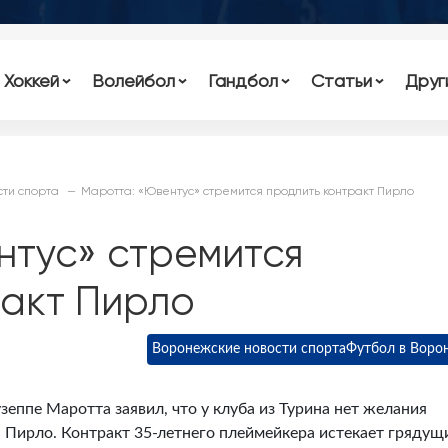
Хоккей
Волейбол
Гандбол
Статьи
Друг
ти спорта
Маротта: «Ювентус» стремится продлить контракт Пирло
нтус» стремится
ракт Пирло
Воронежские новости спорта
Футбол в Воро
еппе Маротта заявил, что у клуба из Турина нет желания
 Пирло. Контракт 35-летнего плеймейкера истекает грядущ