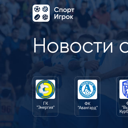
Новости 
ГК
ФК
"Энергия"
"В
"Авангард"
Курб