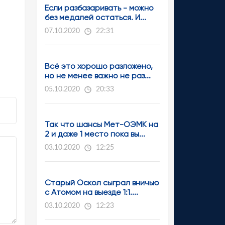
Если разбазаривать - можно
без медалей остаться. И...
07.10.2020
22:31
Всё это хорошо разложено,
но не менее важно не раз...
05.10.2020
20:33
Так что шансы Мет-ОЭМК на
2 и даже 1 место пока вы...
03.10.2020
12:25
Старый Оскол сыграл вничью
с Атомом на выезде 1:1....
03.10.2020
12:23