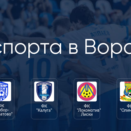
спорта в Вор
ФК
ФК
ФК
Ф
ыбор-
"Калуга"
"Локомотив"
"Оли
атово"
Лиски