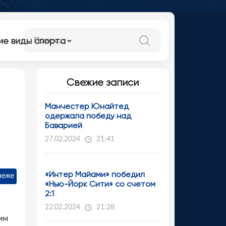
ие виды спорта
Свежие записи
Манчестер Юнайтед
одержала победу над
Баварией
27.02.2024
21:41
«Интер Майами» победил
неже
«Нью-Йорк Сити» со счетом
2:1
22.02.2024
21:28
им