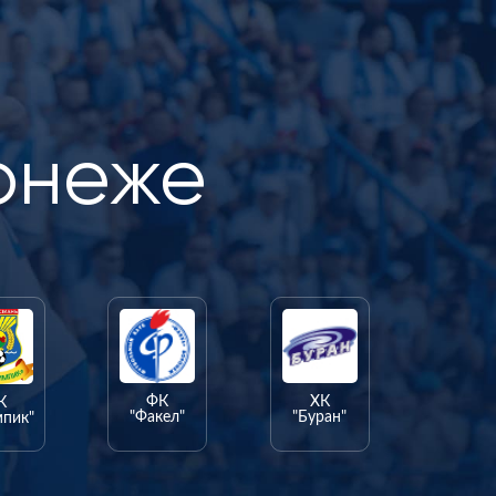
онеже
ФК
ХК
К
"Факел"
"Буран"
мпик"