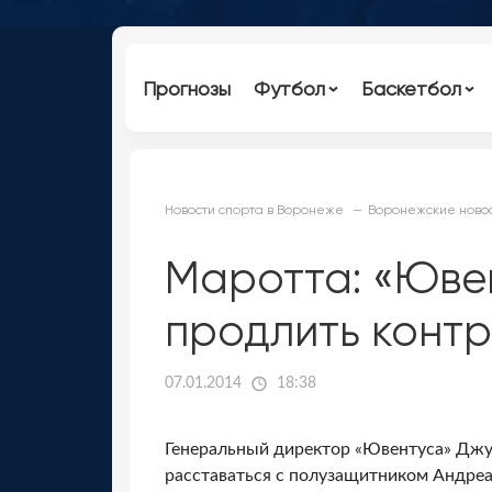
Прогнозы
Футбол
Баскетбол
Новости спорта в Воронеже
Воронежские новос
Маротта: «Юве
продлить конт
07.01.2014
18:38
Генеральный директор «Ювентуса» Джуз
расставаться с полузащитником Андреа