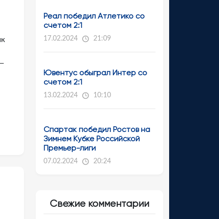
Реал победил Атлетико со
счетом 2:1
17.02.2024
21:09
ик
 —
Ювентус обыграл Интер со
счетом 2:1
13.02.2024
10:10
Спартак победил Ростов на
Зимнем Кубке Российской
Премьер-лиги
07.02.2024
20:24
Свежие комментарии