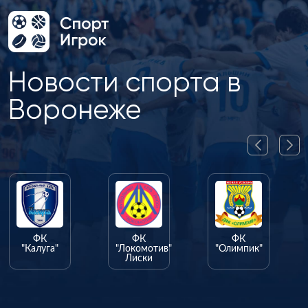
Новости спорта в
Воронеже
ФК
ФК
ФК
"Калуга"
"Локомотив"
"Олимпик"
Лиски