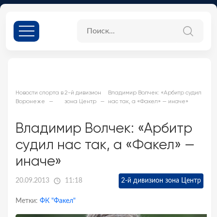
Новости спорта в
2-й дивизион
Владимир Волчек: «Арбитр судил
Воронеже
зона Центр
нас так, а «Факел» — иначе»
Владимир Волчек: «Арбитр
судил нас так, а «Факел» —
иначе»
20.09.2013
11:18
2-й дивизион зона Центр
Метки:
ФК "Факел"