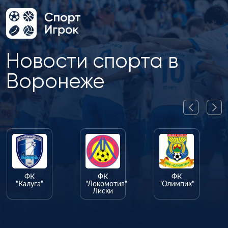
Новости спорта в
Воронеже
ФК
ФК
ФК
"Калуга"
"Локомотив"
"Олимпик"
Лиски