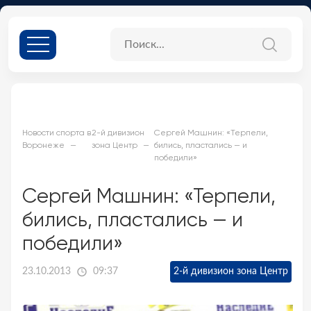
Новости спорта в
2-й дивизион
Сергей Машнин: «Терпели,
Воронеже
зона Центр
бились, пластались — и
победили»
Сергей Машнин: «Терпели,
бились, пластались — и
победили»
23.10.2013
09:37
2-й дивизион зона Центр