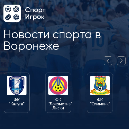
Новости спорта в
Воронеже
ФК
ФК
ФК
"Калуга"
"Локомотив"
"Олимпик"
Лиски
"Ф