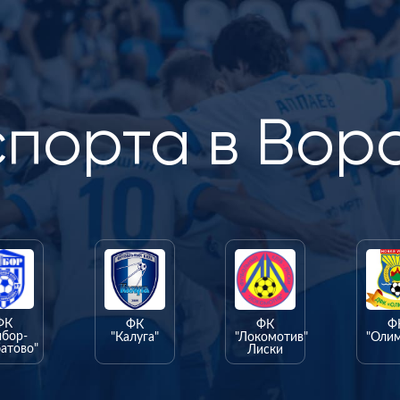
спорта в Вор
ФК
ФК
ФК
Ф
ыбор-
"Калуга"
"Локомотив"
"Оли
атово"
Лиски