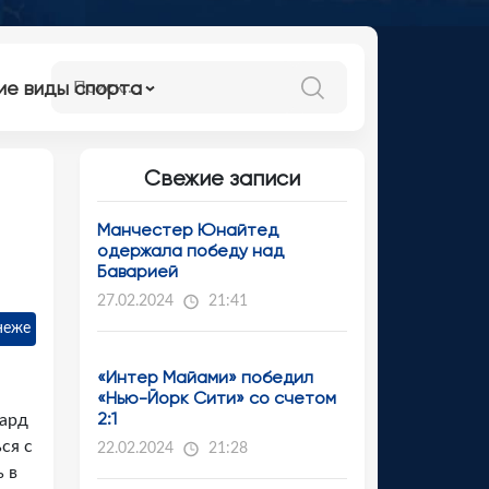
ие виды спорта
Свежие записи
Манчестер Юнайтед
одержала победу над
Баварией
27.02.2024
21:41
неже
«Интер Майами» победил
«Нью-Йорк Сити» со счетом
2:1
вард
ся с
22.02.2024
21:28
 в