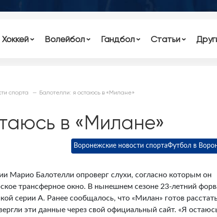
Хоккей
Волейбол
Гандбол
Статьи
Друг
ти спорта
Балотелли: я остаюсь в «Милане»
стаюсь в «Милане»
Воронежские новости спорта
Футбол в Воро
и Марио Балотелли опроверг слухи, согласно которым он
ское трансферное окно. В нынешнем сезоне 23-летний фор
кой серии A. Ранее сообщалось, что «Милан» готов расстать
ергли эти данные через свой официальный сайт. «Я остаюсь