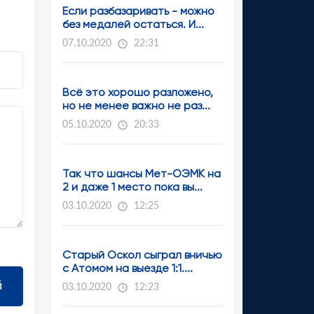
Если разбазаривать - можно
без медалей остаться. И...
07.10.2020
22:31
Всё это хорошо разложено,
но не менее важно не раз...
05.10.2020
20:33
Так что шансы Мет-ОЭМК на
2 и даже 1 место пока вы...
03.10.2020
12:25
Старый Оскол сыграл вничью
с Атомом на выезде 1:1....
03.10.2020
12:23