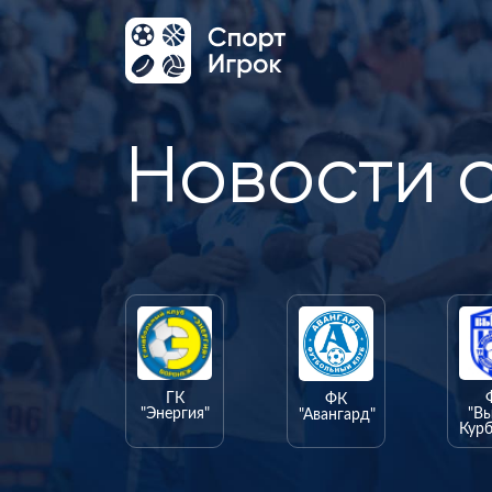
Новости 
ГК
ФК
"Энергия"
"В
"Авангард"
Курб