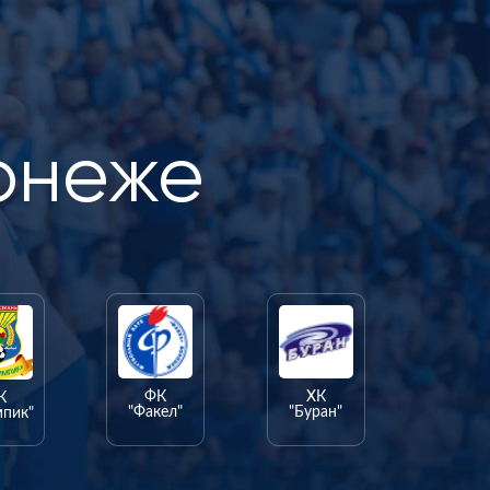
онеже
ФК
ХК
К
"Факел"
"Буран"
мпик"