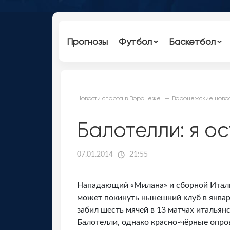
Прогнозы
Футбол
Баскетбол
Новости спорта в Воронеже
Воронежские новос
Балотелли: я о
07.01.2014
21:55
Нападающий «Милана» и сборной Итали
может покинуть нынешний клуб в январ
забил шесть мячей в 13 матчах итальянс
Балотелли, однако красно-чёрные опров