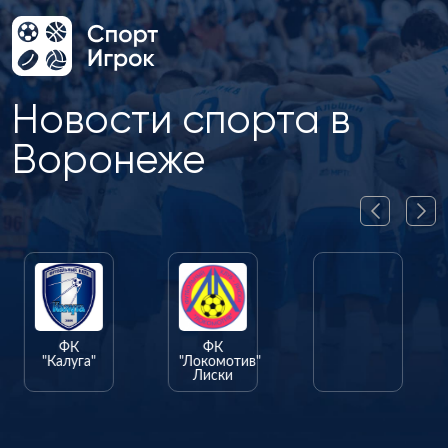
Новости спорта в
Воронеже
ФК
ФК
ФК
"Калуга"
"Локомотив"
"Олимпик"
Лиски