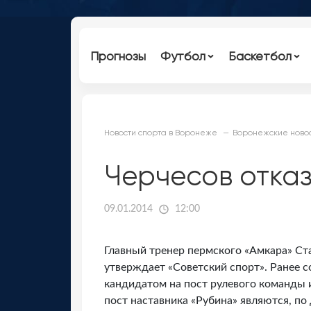
Прогнозы
Футбол
Баскетбол
Новости спорта в Воронеже
Воронежские новос
Черчесов отказ
09.01.2014
12:00
Главный тренер пермского «Амкара» Ста
утверждает «Советский спорт». Ранее с
кандидатом на пост рулевого команды 
пост наставника «Рубина» являются, п