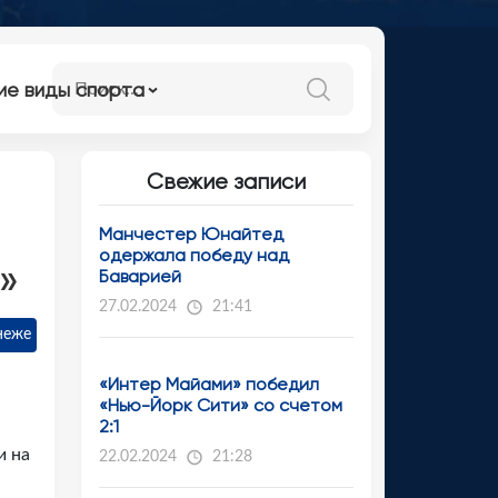
ие виды спорта
Свежие записи
Манчестер Юнайтед
одержала победу над
»
Баварией
27.02.2024
21:41
неже
«Интер Майами» победил
«Нью-Йорк Сити» со счетом
2:1
и на
22.02.2024
21:28