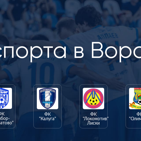
спорта в Вор
ФК
ФК
ФК
Ф
ыбор-
"Калуга"
"Локомотив"
"Оли
атово"
Лиски