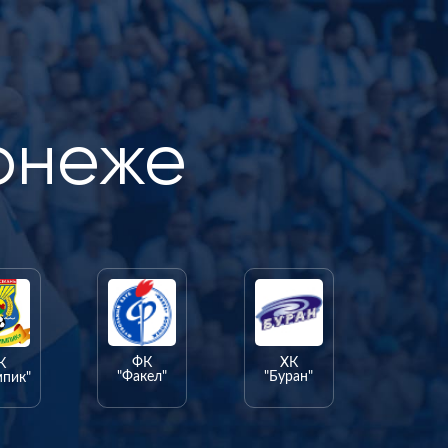
онеже
ФК
ХК
К
"Факел"
"Буран"
мпик"