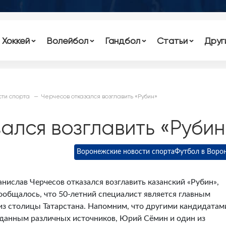
Хоккей
Волейбол
Гандбол
Статьи
Друг
ти спорта
Черчесов отказался возглавить «Рубин»
ался возглавить «Рубин
Воронежские новости спорта
Футбол в Воро
нислав Черчесов отказался возглавить казанский «Рубин»,
ообщалось, что 50-летний специалист является главным
из столицы Татарстана. Напомним, что другими кандидатам
о данным различных источников, Юрий Сёмин и один из