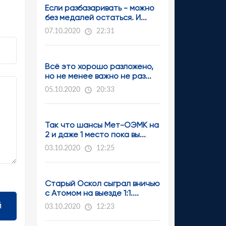
Если разбазаривать - можно
без медалей остаться. И...
07.10.2020
22:31
Всё это хорошо разложено,
но не менее важно не раз...
05.10.2020
20:33
Так что шансы Мет-ОЭМК на
2 и даже 1 место пока вы...
03.10.2020
12:25
Старый Оскол сыграл вничью
с Атомом на выезде 1:1....
03.10.2020
12:23