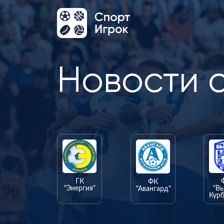
Новости 
ГК
ФК
"Энергия"
"В
"Авангард"
Курб