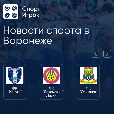
Новости спорта в
Воронеже
ФК
ФК
ФК
"Калуга"
"Локомотив"
"Олимпик"
Лиски