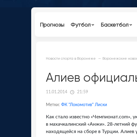
Прогнозы
Футбол
Баскетбол
Новости спорта в Воронеже
Воронежские новос
Алиев официал
11.01.2014
21:59
Метки:
ФК "Локомотив" Лиски
Как стало известно «Чемпионат.com», 
в махачкалинский «Анжи». 28-летний ф
находящейся на сборе в Турции. Алиев 