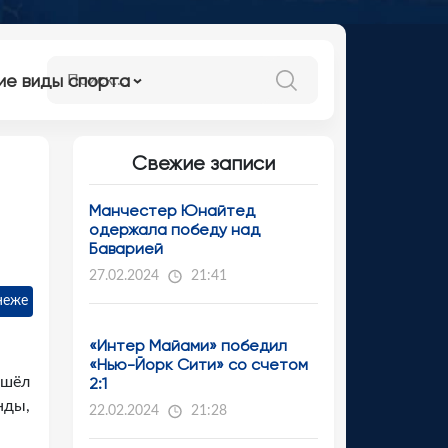
ие виды спорта
Свежие записи
Манчестер Юнайтед
одержала победу над
Баварией
27.02.2024
21:41
неже
«Интер Майами» победил
«Нью-Йорк Сити» со счетом
ешёл
2:1
нды,
22.02.2024
21:28