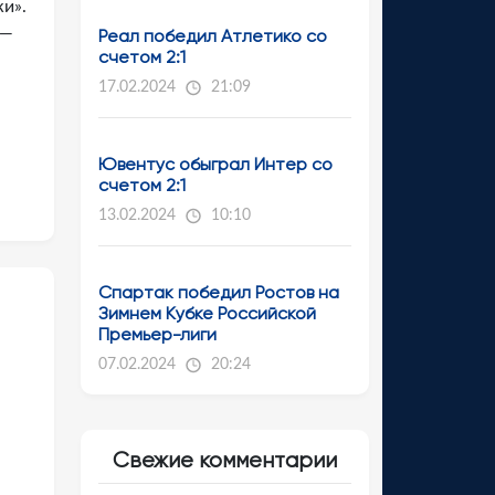
жи».
 —
Реал победил Атлетико со
счетом 2:1
17.02.2024
21:09
Ювентус обыграл Интер со
счетом 2:1
13.02.2024
10:10
Спартак победил Ростов на
Зимнем Кубке Российской
Премьер-лиги
07.02.2024
20:24
Свежие комментарии