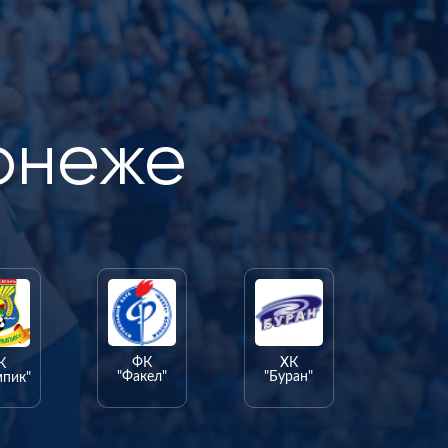
онеже
ФК
ХК
К
"Факел"
"Буран"
мпик"