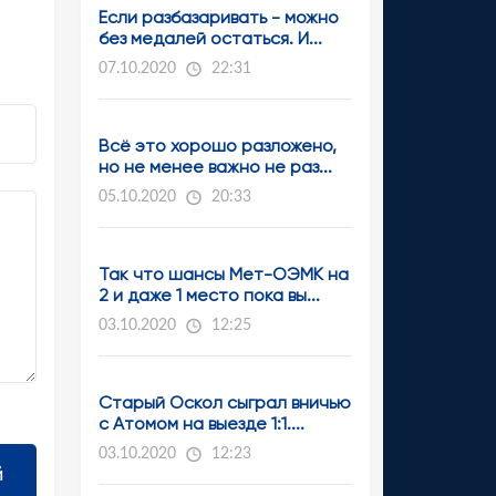
Если разбазаривать - можно
без медалей остаться. И...
07.10.2020
22:31
Всё это хорошо разложено,
но не менее важно не раз...
05.10.2020
20:33
Так что шансы Мет-ОЭМК на
2 и даже 1 место пока вы...
03.10.2020
12:25
Старый Оскол сыграл вничью
с Атомом на выезде 1:1....
03.10.2020
12:23