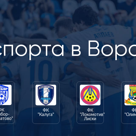
спорта в Вор
ФК
ФК
ФК
Ф
ыбор-
"Калуга"
"Локомотив"
"Оли
атово"
Лиски