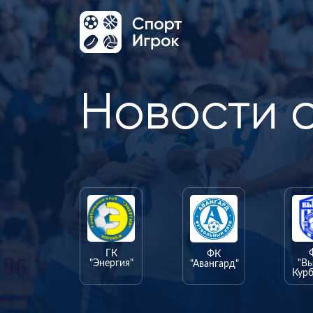
Новости 
ГК
ФК
"Энергия"
"В
"Авангард"
Курб