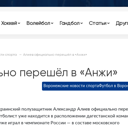
Хоккей
Волейбол
Гандбол
Статьи
Друг
ти спорта
Алиев официально перешёл в «Анжи»
ьно перешёл в «Анжи»
Воронежские новости спорта
Футбол в Воро
украинский полузащитник Александр Алиев официально пер
утболист уже находится в расположении дагестанской кома
уже играл в чемпионате России — в составе московского