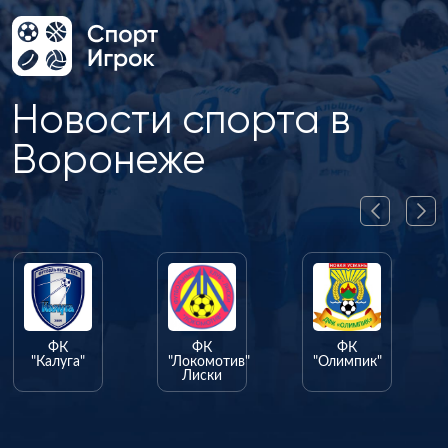
Новости спорта в
Воронеже
ФК
ФК
ФК
"Калуга"
"Локомотив"
"Олимпик"
Лиски