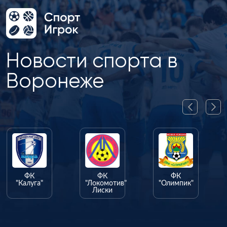
Новости спорта в
Воронеже
ФК
ФК
ФК
"Калуга"
"Локомотив"
"Олимпик"
Лиски