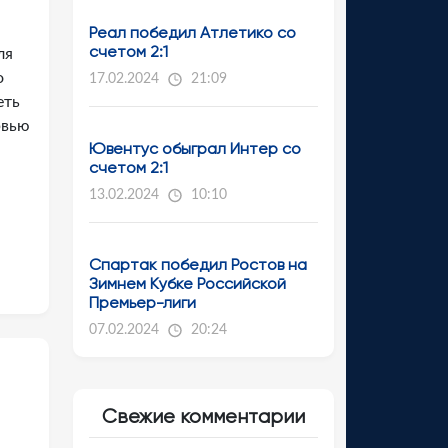
Реал победил Атлетико со
счетом 2:1
ля
о
17.02.2024
21:09
еть
рвью
Ювентус обыграл Интер со
счетом 2:1
13.02.2024
10:10
Спартак победил Ростов на
Зимнем Кубке Российской
Премьер-лиги
07.02.2024
20:24
Свежие комментарии