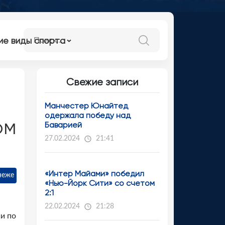
ие виды спорта
Свежие записи
Манчестер Юнайтед
одержала победу над
ом
Баварией
27.02.2024
21:41
«Интер Майами» победил
неже
«Нью-Йорк Сити» со счетом
2:1
22.02.2024
21:28
и по