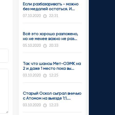
Если разбазаривать - можно
без медалей остаться. И...
07.10.2020
22:31
Всё это хорошо разложено,
но не менее важно не раз...
05.10.2020
20:33
Так что шансы Мет-ОЭМК на
2 и даже 1 место пока вы...
03.10.2020
12:25
Старый Оскол сыграл вничью
с Атомом на выезде 1:1....
03.10.2020
12:23