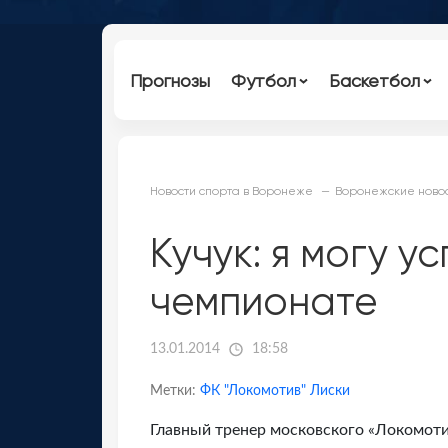
Прогнозы
Футбол
Баскетбол
Новости спорта в Воронеже
Воронежские новос
Кучук: я могу 
чемпионате
13.01.2014
18:58
Метки:
ФК "Локомотив" Лиски
Главный тренер московского «Локомоти