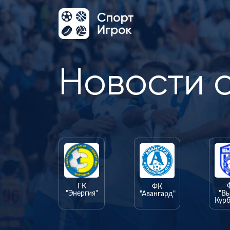
Новости 
ГК
ФК
"Энергия"
"В
"Авангард"
Курб