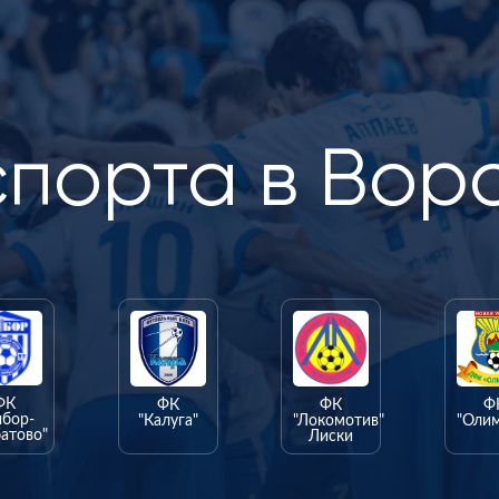
спорта в Вор
ФК
ФК
ФК
Ф
ыбор-
"Калуга"
"Локомотив"
"Оли
атово"
Лиски