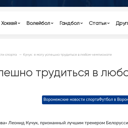
Хоккей
Волейбол
Гандбол
Статьи
Друг
ти спорта
Кучук: я могу успешно трудиться в любом чемпионате
успешно трудиться в люб
Воронежские новости спорта
Футбол в Воро
ва» Леонид Кучук, признанный лучшим тренером Белорусси