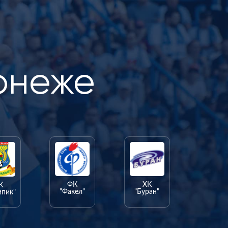
онеже
ФК
ХК
К
"Факел"
"Буран"
мпик"