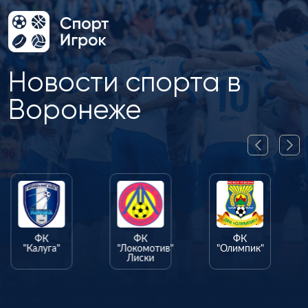
Новости спорта в
Воронеже
ФК
ФК
ФК
"Калуга"
"Локомотив"
"Олимпик"
Лиски