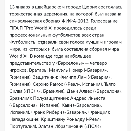
13 января в швейцарском городе Цюрих состоялась
торжественная церемония, на которой был названа
символическая сборная ФИФА-2013. Голосование
FIFA FIFPro World XI проводилось среди
профессиональных футболистов всех стран.
Футболисты отдавали свои голоса лучшим игрокам
мира, из которых и была составлена сборная мира
World XI. В команде года наибольшее
представительство у «Барселоны» — четверо
игроков. Вратарь: Мануэль Нойер («Бавария»,
Германия); Защитники: Филипп Лам («Бавария»,
Германия), Серхио Рамос («Реал», Испания), Тьяго
Силва («ПСЖ», Бразилия), Дани Алвес («Барселона»,
Бразилия); Полузащитники: Андрес Иньеста
(«Барселона», Испания), Хави («Барселона»,
Испания), Франк Рибери («Бавария», Франция);
Нападающие: Криштиану Роналду («Реал»,
Португалия), Златан Ибрагимович («ПСЖ»,