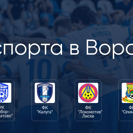
спорта в Вор
ФК
ФК
ФК
Ф
ыбор-
"Калуга"
"Локомотив"
"Оли
атово"
Лиски