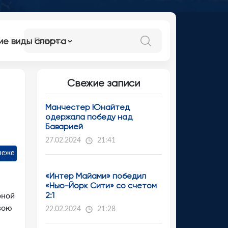
ие виды спорта
Свежие записи
Манчестер Юнайтед
одержала победу над
Баварией
27.02.2024
21:41
неже
«Интер Майами» победил
«Нью-Йорк Сити» со счетом
2:1
рной
вою
22.02.2024
21:28