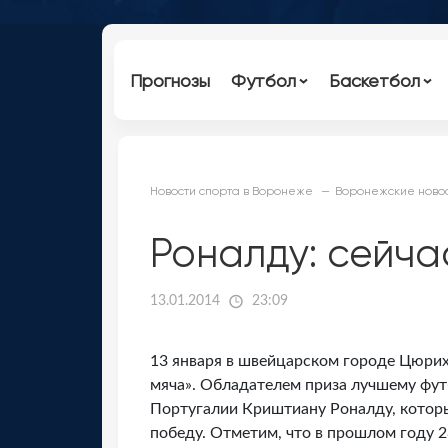
Прогнозы
Футбол
Баскетбол
Новости спорта в Воронеже
Воронежские новос
Роналду: сейча
13.01.2014
23:09
13 января в швейцарском городе Цюрих
мяча». Обладателем приза лучшему фут
Португалии Криштиану Роналду, котор
победу. Отметим, что в прошлом году 28