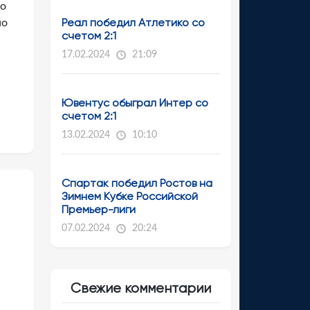
то
Реал победил Атлетико со
но
счетом 2:1
17.02.2024
21:09
Ювентус обыграл Интер со
счетом 2:1
13.02.2024
10:10
Спартак победил Ростов на
Зимнем Кубке Российской
Премьер-лиги
07.02.2024
20:24
Свежие комментарии