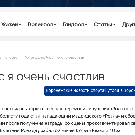
Хоккей
Волейбол
Гандбол
Статьи
Друг
ти спорта
Роналду: сейчас я очень счастлив
с я очень счастлив
Воронежские новости спорта
Футбол в Воро
 состоялась торжественная церемония вручения «Золотого
болисту года стал нападающий мадридского «Реала» и сбо
ый после получения награды со сцены прокомментировал с
-летний Роналду забил 69 мячей (59 за «Реал» и 10 за