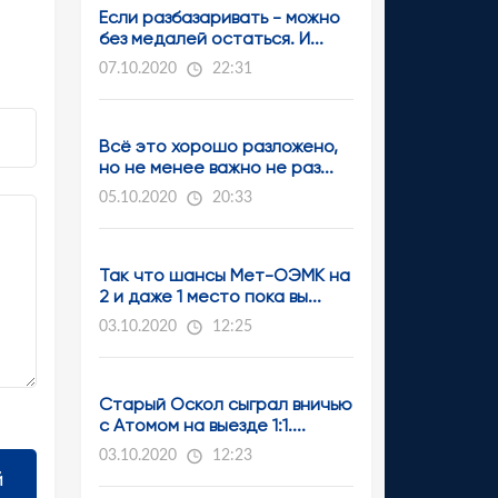
Если разбазаривать - можно
без медалей остаться. И...
07.10.2020
22:31
Всё это хорошо разложено,
но не менее важно не раз...
05.10.2020
20:33
Так что шансы Мет-ОЭМК на
2 и даже 1 место пока вы...
03.10.2020
12:25
Старый Оскол сыграл вничью
с Атомом на выезде 1:1....
03.10.2020
12:23