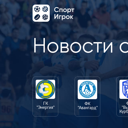
Новости 
ГК
ФК
"Энергия"
"В
"Авангард"
Курб