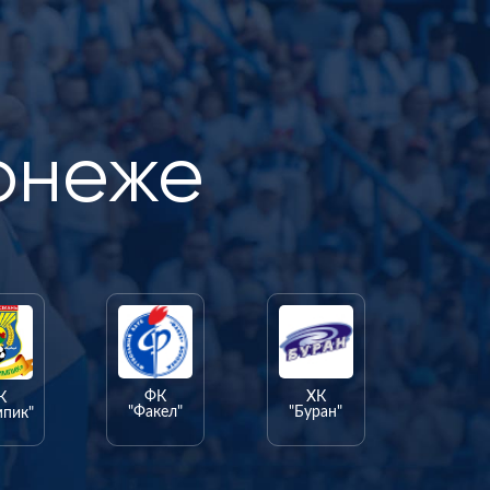
онеже
ФК
ХК
К
"Факел"
"Буран"
мпик"