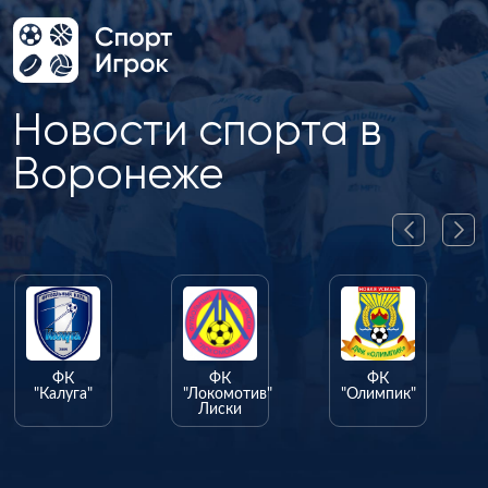
Новости спорта в
Воронеже
ФК
ФК
ФК
"Калуга"
"Локомотив"
"Олимпик"
Лиски