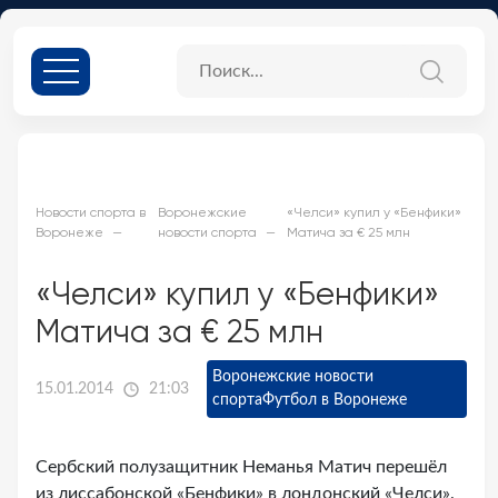
Новости спорта в
Воронежские
«Челси» купил у «Бенфики»
Воронеже
новости спорта
Матича за € 25 млн
«Челси» купил у «Бенфики»
Матича за € 25 млн
Воронежские новости
15.01.2014
21:03
спорта
Футбол в Воронеже
Сербский полузащитник Неманья Матич перешёл
из лиссабонской «Бенфики» в лондонский «Челси».