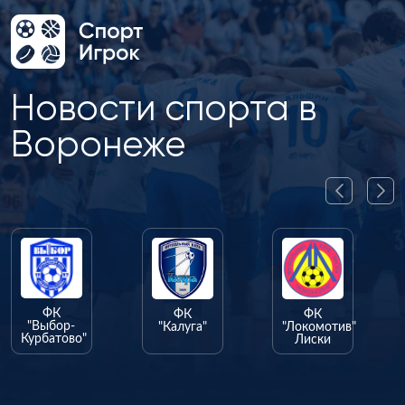
Новости спорта в
Воронеже
ФК
ФК
-
"Калуга"
"Локомотив"
во"
Лиски
ФК
"Олимпик"