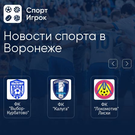
Новости спорта в
Воронеже
ФК
ФК
"Калуга"
"Локомотив"
Лиски
ФК
"Олимпик"