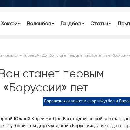
Хоккей
Волейбол
Гандбол
Статьи
Друг
ти спорта
Кореец Чи Дон Вон станет первым приобретением «Боруссии»
Вон станет первым
 «Боруссии» лет
Воронежские новости спорта
Футбол в Воро
орной Южной Кореи Чи Дон Вон, подписавший контракт до
танет футболистом дортмундской «Боруссии», утверждают ср