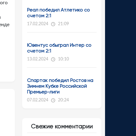
того
Реал победил Атлетико со
счетом 2:1
л
17.02.2024
21:09
енде
Ювентус обыграл Интер со
счетом 2:1
13.02.2024
10:10
Спартак победил Ростов на
Зимнем Кубке Российской
Премьер-лиги
07.02.2024
20:24
Свежие комментарии