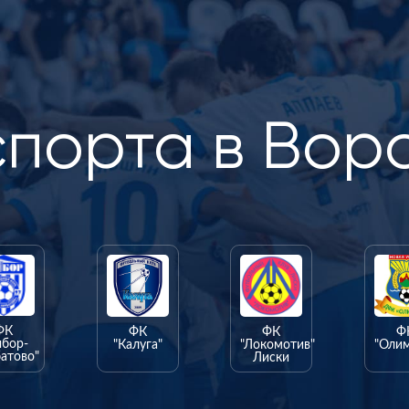
спорта в Вор
ФК
ФК
ФК
Ф
ыбор-
"Калуга"
"Локомотив"
"Оли
атово"
Лиски