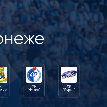
онеже
ФК
ХК
К
"Факел"
"Буран"
мпик"