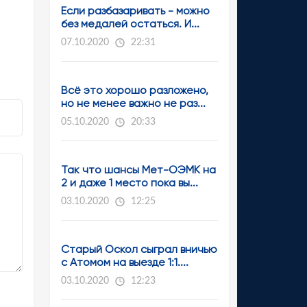
Если разбазаривать - можно
без медалей остаться. И...
07.10.2020
22:31
Всё это хорошо разложено,
но не менее важно не раз...
05.10.2020
20:33
Так что шансы Мет-ОЭМК на
2 и даже 1 место пока вы...
03.10.2020
12:25
Старый Оскол сыграл вничью
с Атомом на выезде 1:1....
03.10.2020
12:23