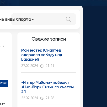
ие виды спорта
Свежие записи
 лет
Манчестер Юнайтед
одержала победу над
Баварией
27.02.2024
21:41
«Интер Майами» победил
неже
«Нью-Йорк Сити» со счетом
2:1
22.02.2024
21:28
азу