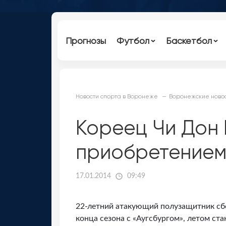
Прогнозы
Футбол
Баскетбол
Новости спорта в Воронеже
Воронежские новос
Кореец Чи Дон 
приобретением
17.01.2014
09:49
22-летний атакующий полузащитник сб
конца сезона с «Аугсбургом», летом с