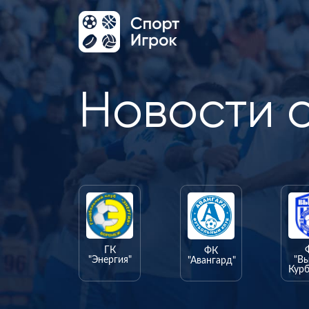
Новости 
ГК
ФК
"Энергия"
"В
"Авангард"
Курб