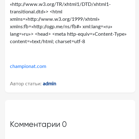
«http://www.w3.org/TR/xhtml1/DTD/xhtml1-
transitional.dtd»> <html
xmlns=»http://www.w3.org/1999/xhtml»
xmlns:fb=»http://ogp.me/ns/fb#» xml:lang=»ru»
lang=»ru»> <head> <meta http-equiv=»Content-Type»
content=»text/html; charset=utf-8
championat.com
Автор статьи:
admin
Комментарии
0