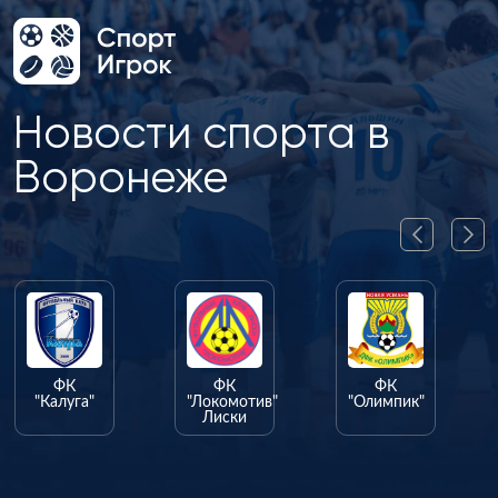
Новости спорта в
Воронеже
ФК
ФК
ФК
"Калуга"
"Локомотив"
"Олимпик"
Лиски