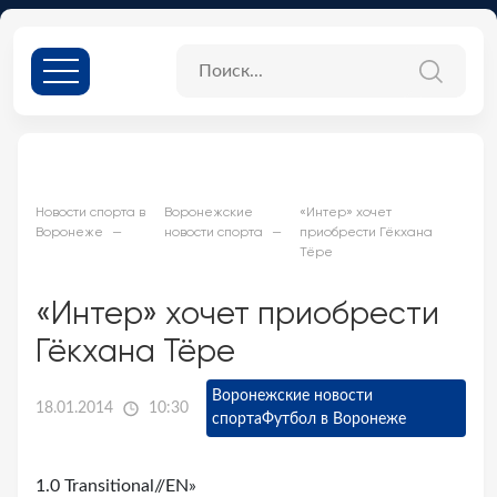
Новости спорта в
Воронежские
«Интер» хочет
Воронеже
новости спорта
приобрести Гёкхана
Тёре
«Интер» хочет приобрести
Гёкхана Тёре
Воронежские новости
18.01.2014
10:30
спорта
Футбол в Воронеже
1.0 Transitional//EN»