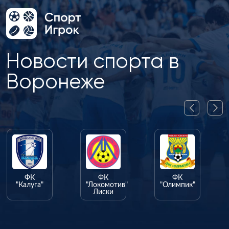
Новости спорта в
Воронеже
ФК
ФК
"Локомотив"
"Олимпик"
Лиски
ФК
"Факел"