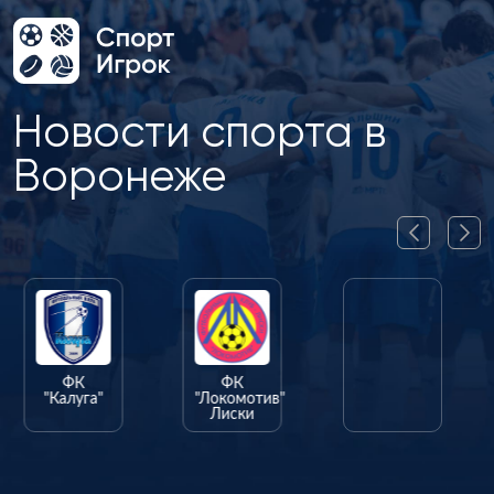
Новости спорта в
Воронеже
ФК
ФК
ФК
"Калуга"
"Локомотив"
"Олимпик"
Лиски