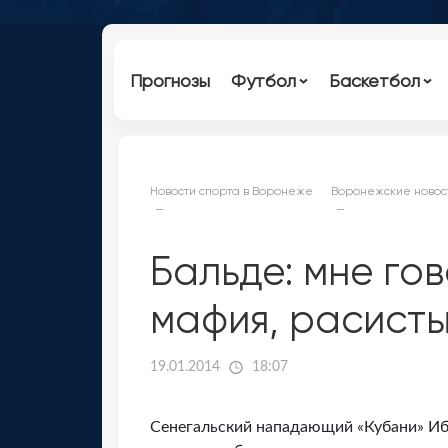
Прогнозы
Футбол
Баскетбол
Новости спорта в Воронеже
Воронежские новос
Бальде: мне гов
мафия, расисты
19.01.2014
18:07
Сенегальский нападающий «Кубани» Ибр