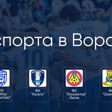
спорта в Вор
ФК
ФК
ФК
Ф
ыбор-
"Калуга"
"Локомотив"
"Оли
атово"
Лиски