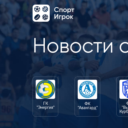
Новости 
ГК
ФК
"Энергия"
"В
"Авангард"
Курб