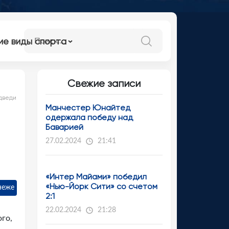
ие виды спорта
Свежие записи
едведи
Манчестер Юнайтед
одержала победу над
Баварией
27.02.2024
21:41
«Интер Майами» победил
«Нью-Йорк Сити» со счетом
неже
2:1
22.02.2024
21:28
го,