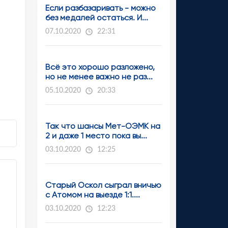
Если разбазаривать - можно
без медалей остаться. И...
07.10.2020
22:31
Всё это хорошо разложено,
но не менее важно не раз...
05.10.2020
20:33
Так что шансы Мет-ОЭМК на
2 и даже 1 место пока вы...
03.10.2020
12:25
Старый Оскол сыграл вничью
с Атомом на выезде 1:1....
03.10.2020
12:23