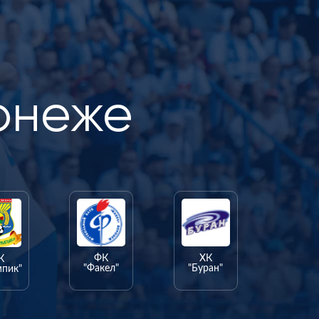
онеже
ФК
ХК
К
"Факел"
"Буран"
мпик"