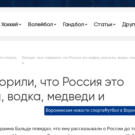
Хоккей
Волейбол
Гандбол
Статьи
Друг
ти спорта
Бальде: мне говорили, что Россия это мафия, расисты, водка, м
и
орили, что Россия это
, водка, медведи и
Воронежские новости спорта
Футбол в Воро
аима Бальде поведал, что ему рассказывали о России до то