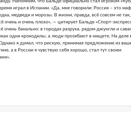
манду. Напомним, что Бальде официально стал игроком «Куб
 время играл в Испании. «Да, мне говорили: Россия – это маф
одка, медведи и морозы. В жизни, правда, всё совсем не так,
сё очень и очень плохо», — цитирует Бальде «Спорт-экспресс
ё очень банально: в городах разруха, рядом джунгли и сава
еках одни крокодилы, а люди прозябают в нищете. На деле 
 Однако я думал, что рискую, принимая предложение из ваш
тине, а в России я чувствую себя хорошо, стал тут своим
ани».