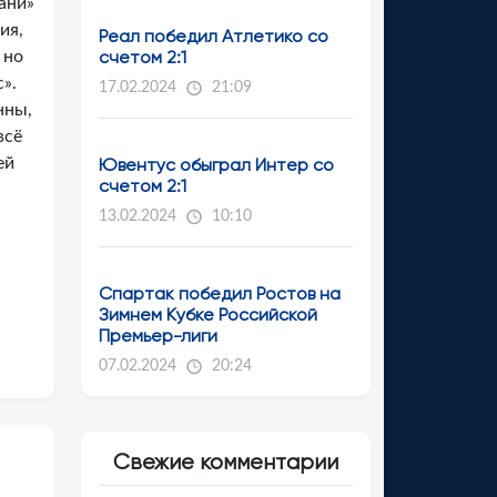
ани»
ия,
Реал победил Атлетико со
счетом 2:1
 но
».
17.02.2024
21:09
нны,
всё
ей
Ювентус обыграл Интер со
счетом 2:1
13.02.2024
10:10
Спартак победил Ростов на
Зимнем Кубке Российской
Премьер-лиги
07.02.2024
20:24
Свежие комментарии