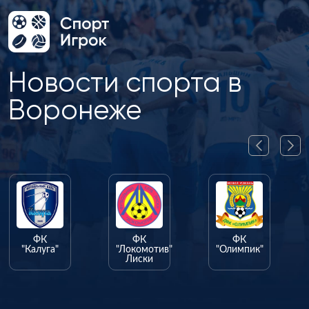
Новости спорта в
Воронеже
ФК
ФК
ФК
"Калуга"
"Локомотив"
"Олимпик"
Лиски