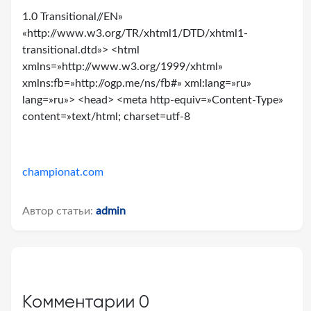
1.0 Transitional//EN»
«http://www.w3.org/TR/xhtml1/DTD/xhtml1-
transitional.dtd»> <html
xmlns=»http://www.w3.org/1999/xhtml»
xmlns:fb=»http://ogp.me/ns/fb#» xml:lang=»ru»
lang=»ru»> <head> <meta http-equiv=»Content-Type»
content=»text/html; charset=utf-8
championat.com
Автор статьи:
admin
Комментарии
0