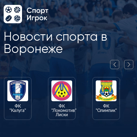
Новости спорта в
Воронеже
ФК
ФК
ФК
"Калуга"
"Локомотив"
"Олимпик"
Лиски