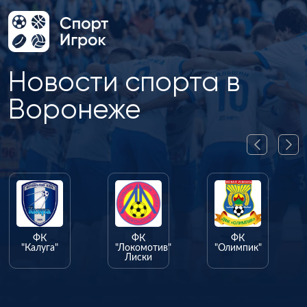
Новости спорта в
Воронеже
ФК
ФК
ФК
"Калуга"
"Локомотив"
"Олимпик"
Лиски