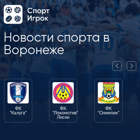
Новости спорта в
Воронеже
К
ФК
ФК
га"
"Локомотив"
"Олимпик"
Лиски
ФК
"Факел