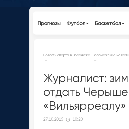
Прогнозы
Футбол
Баскетбол
Новости спорта в Воронеже
Воронежские новости
Журналист: зи
отдать Черыше
«Вильярреалу»
27.10.2015
10:20