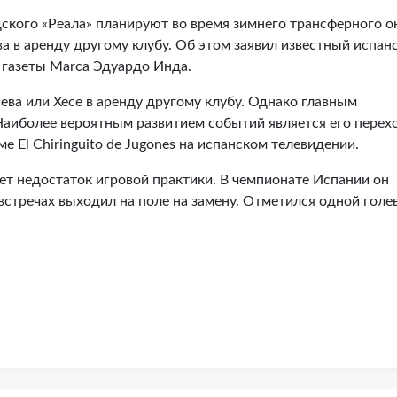
ского «Реала» планируют во время зимнего трансферного о
 в аренду другому клубу. Об этом заявил известный испан
 газеты Marca Эдуардо Инда.
ева или Хесе в аренду другому клубу. Однако главным
Наиболее вероятным развитием событий является его перех
е El Chiringuito de Jugones на испанском телевидении.
т недостаток игровой практики. В чемпионате Испании он
 встречах выходил на поле на замену. Отметился одной голе