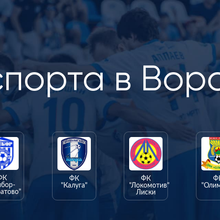
спорта в Вор
ФК
ФК
ФК
Ф
ыбор-
"Калуга"
"Локомотив"
"Оли
атово"
Лиски