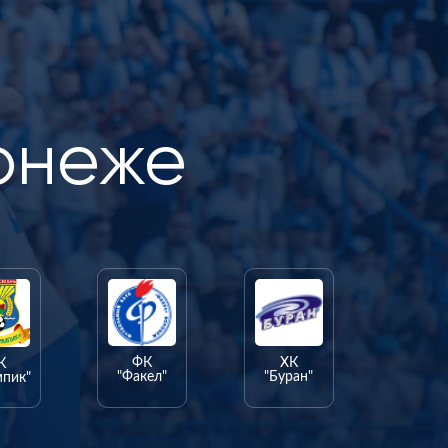
онеже
ФК
ХК
К
"Факел"
"Буран"
мпик"