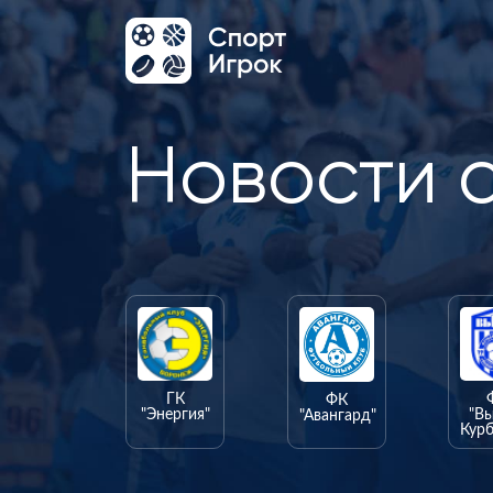
Новости 
ГК
ФК
"Энергия"
"В
"Авангард"
Курб