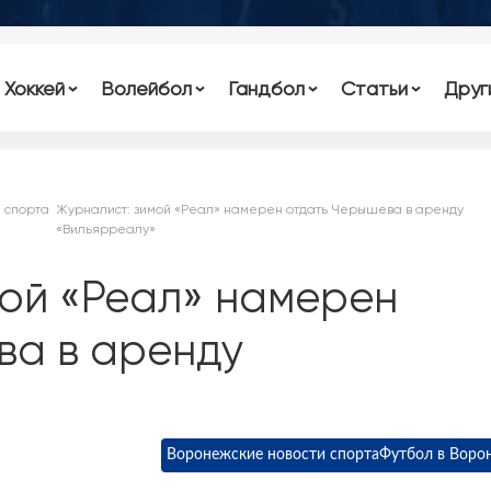
Хоккей
Волейбол
Гандбол
Статьи
Друг
 спорта
Журналист: зимой «Реал» намерен отдать Черышева в аренду
«Вильярреалу»
мой «Реал» намерен
ва в аренду
Воронежские новости спорта
Футбол в Воро