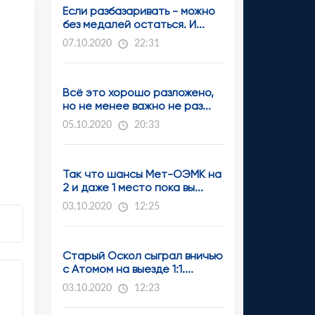
Если разбазаривать - можно
без медалей остаться. И...
07.10.2020
22:31
Всё это хорошо разложено,
но не менее важно не раз...
05.10.2020
20:33
Так что шансы Мет-ОЭМК на
2 и даже 1 место пока вы...
03.10.2020
12:25
Старый Оскол сыграл вничью
с Атомом на выезде 1:1....
03.10.2020
12:23