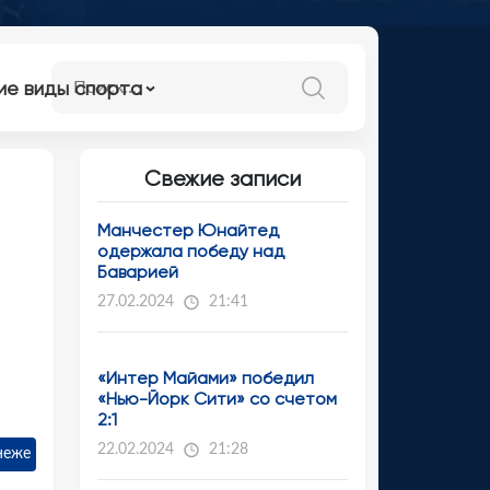
ие виды спорта
Свежие записи
Манчестер Юнайтед
одержала победу над
Баварией
27.02.2024
21:41
«Интер Майами» победил
«Нью-Йорк Сити» со счетом
2:1
22.02.2024
21:28
неже