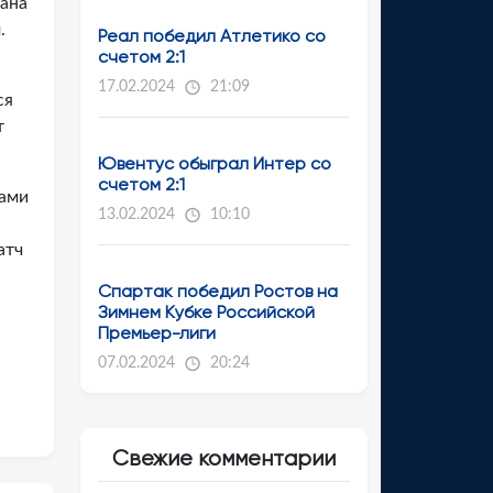
иана
.
Реал победил Атлетико со
счетом 2:1
17.02.2024
21:09
ся
т
Ювентус обыграл Интер со
счетом 2:1
чами
13.02.2024
10:10
атч
Спартак победил Ростов на
Зимнем Кубке Российской
Премьер-лиги
07.02.2024
20:24
Свежие комментарии