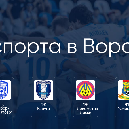
спорта в Вор
ФК
ФК
ФК
Ф
ыбор-
"Калуга"
"Локомотив"
"Оли
атово"
Лиски