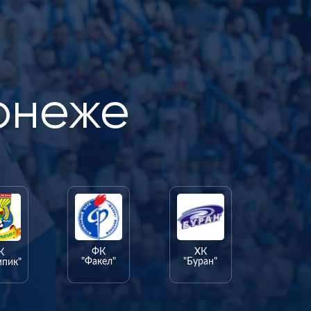
онеже
ФК
ХК
К
"Факел"
"Буран"
мпик"