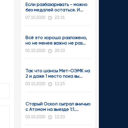
Если разбазаривать - можно
без медалей остаться. И...
07.10.2020
22:31
Всё это хорошо разложено,
но не менее важно не раз...
05.10.2020
20:33
Так что шансы Мет-ОЭМК на
2 и даже 1 место пока вы...
03.10.2020
12:25
Старый Оскол сыграл вничью
с Атомом на выезде 1:1....
03.10.2020
12:23