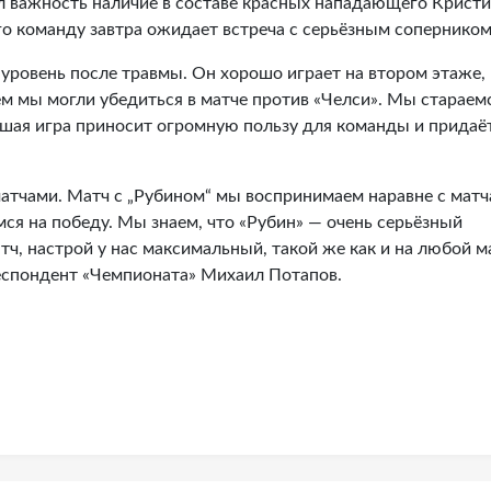
л важность наличие в составе красных нападающего Крист
его команду завтра ожидает встреча с серьёзным соперником
й уровень после травмы. Он хорошо играет на втором этаже,
ём мы могли убедиться в матче против «Челси». Мы стараем
рошая игра приносит огромную пользу для команды и придаё
матчами. Матч с „Рубином“ мы воспринимаем наравне с мат
ся на победу. Мы знаем, что «Рубин» — очень серьёзный
тч, настрой у нас максимальный, такой же как и на любой м
еспондент «Чемпионата» Михаил Потапов.