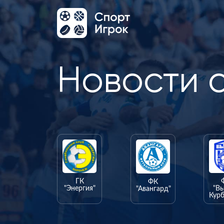
Новости 
ГК
ФК
"Энергия"
"В
"Авангард"
Курб