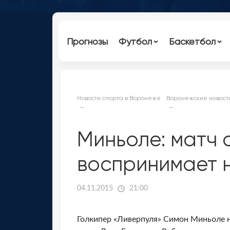
Прогнозы
Футбол
Баскетбол
Новости спорта в Воронеже
Воронежские новост
Миньоле: матч 
воспринимает 
04.11.2015
21:00
Голкипер «Ливерпуля» Симон Миньоле н