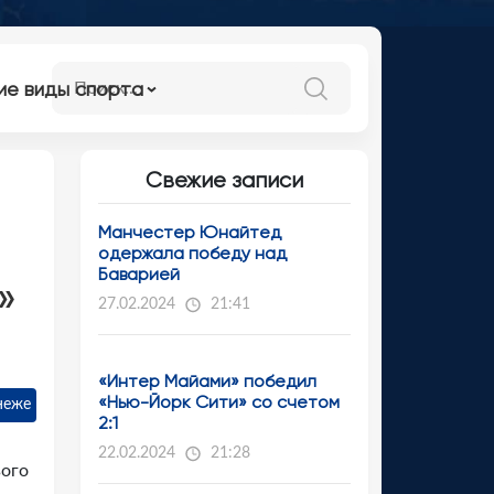
ие виды спорта
Свежие записи
Манчестер Юнайтед
одержала победу над
Баварией
»
27.02.2024
21:41
«Интер Майами» победил
«Нью-Йорк Сити» со счетом
неже
2:1
22.02.2024
21:28
вого