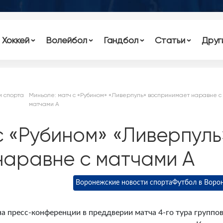
Хоккей
Волейбол
Гандбол
Статьи
Друг
и спорта
Миньоле: матч с «Рубином» «Ливерпуль» воспринимает наравне с
матчами А
с «Рубином» «Ливерпуль
наравне с матчами А
Воронежские новости спорта
Футбол в Воро
а пресс-конференции в преддверии матча 4-го тура группо