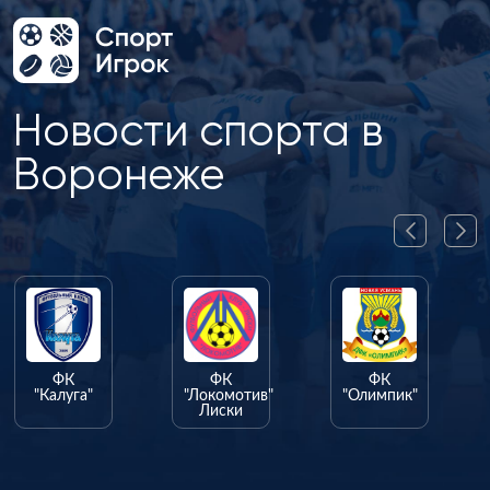
Новости спорта в
Воронеже
ФК
ФК
ФК
"Калуга"
"Локомотив"
"Олимпик"
Лиски