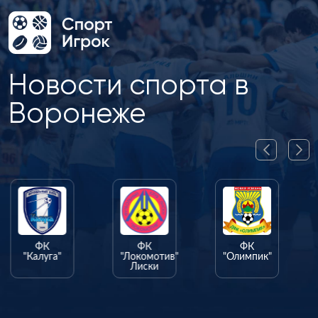
Новости спорта в
Воронеже
ФК
ФК
ФК
"Калуга"
"Локомотив"
"Олимпик"
Лиски