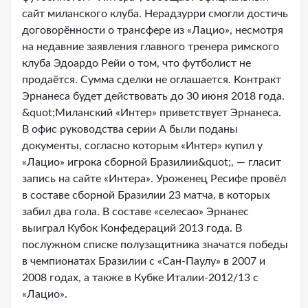
сайт миланского клуба. Нерадзурри смогли достичь
договорённости о трансфере из «Лацио», несмотря
на недавние заявления главного тренера римского
клуба Эдоардо Рейи о том, что футболист не
продаётся. Сумма сделки не оглашается. Контракт
Эрнанеса будет действовать до 30 июня 2018 года.
&quot;Миланский «Интер» приветствует Эрнанеса.
В офис руководства серии А были поданы
документы, согласно которым «Интер» купил у
«Лацио» игрока сборной Бразилии&quot;, — гласит
запись на сайте «Интера». Уроженец Ресифе провёл
в составе сборной Бразилии 23 матча, в которых
забил два гола. В составе «селесао» Эрнанес
выиграл Кубок Конфедераций 2013 года. В
послужном списке полузащитника значатся победы
в чемпионатах Бразилии с «Сан-Паулу» в 2007 и
2008 годах, а также в Кубке Италии-2012/13 с
«Лацио».