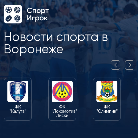
Новости спорта в
Воронеже
ФК
ФК
ФК
"Калуга"
"Локомотив"
"Олимпик"
Лиски