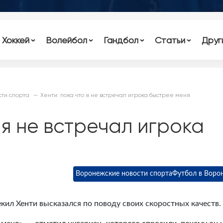
Хоккей
Волейбол
Гандбол
Статьи
Друг
ти спорта
Хенти: пока что я не встречал игрока быстрее меня
 я не встречал игрока
Воронежские новости спорта
Футбол в Воро
кил Хенти высказался по поводу своих скоростных качеств.