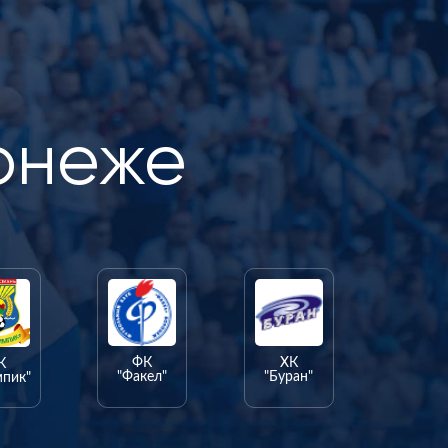
онеже
ФК
ХК
К
"Факел"
"Буран"
мпик"