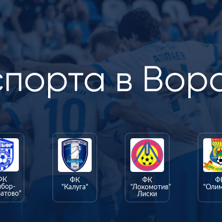
спорта в Вор
ФК
ФК
ФК
Ф
ыбор-
"Калуга"
"Локомотив"
"Оли
атово"
Лиски