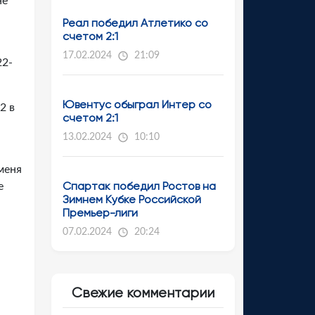
не
Реал победил Атлетико со
счетом 2:1
17.02.2024
21:09
22-
Ювентус обыграл Интер со
2 в
счетом 2:1
13.02.2024
10:10
меня
Спартак победил Ростов на
е
Зимнем Кубке Российской
Премьер-лиги
07.02.2024
20:24
Свежие комментарии