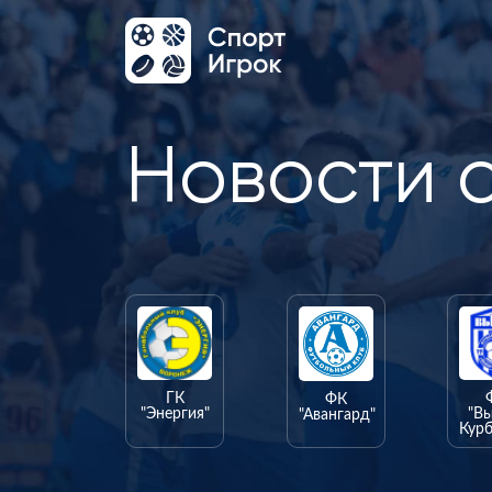
Новости 
ГК
ФК
"Энергия"
"В
"Авангард"
Курб