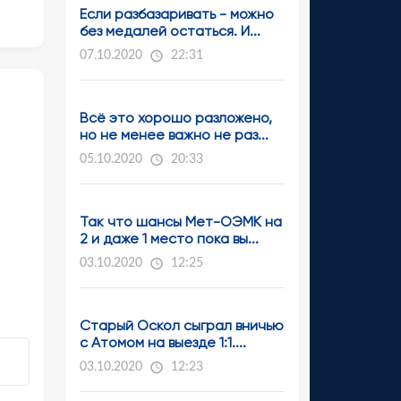
Если разбазаривать - можно
без медалей остаться. И...
07.10.2020
22:31
Всё это хорошо разложено,
но не менее важно не раз...
05.10.2020
20:33
Так что шансы Мет-ОЭМК на
2 и даже 1 место пока вы...
03.10.2020
12:25
Старый Оскол сыграл вничью
с Атомом на выезде 1:1....
03.10.2020
12:23