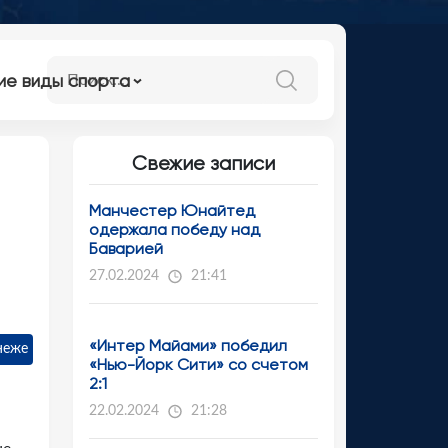
ие виды спорта
Свежие записи
Манчестер Юнайтед
одержала победу над
Баварией
27.02.2024
21:41
«Интер Майами» победил
неже
«Нью-Йорк Сити» со счетом
2:1
22.02.2024
21:28