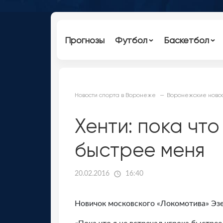
Прогнозы
Футбол
Баскетбол
Новости спорта в Воронеже
Воронежские новос
Хенти: пока что
быстрее меня
20.02.2016
16:40
Новичок московского «Локомотива» Эзе