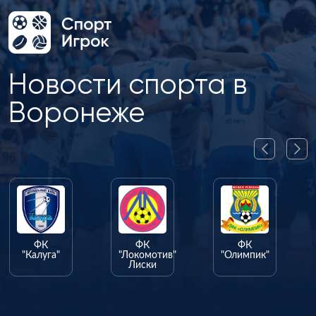
Новости спорта в
Воронеже
ФК
ФК
ФК
"Калуга"
"Локомотив"
"Олимпик"
Лиски