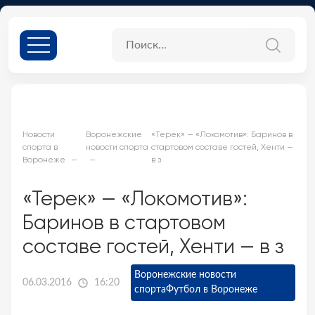
Новости
Воронежские
«Терек» — «Локомотив»: Баринов в
спорта в
новости спорта
стартовом составе гостей, Хенти —
Воронеже
в з
«Терек» — «Локомотив»:
Баринов в стартовом
составе гостей, Хенти — в з
Воронежские новости
06.03.2016
16:20
спорта
Футбол в Воронеже