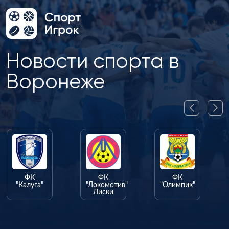
Новости спорта в
Воронеже
ФК
ФК
ФК
"Калуга"
"Локомотив"
"Олимпик"
Лиски