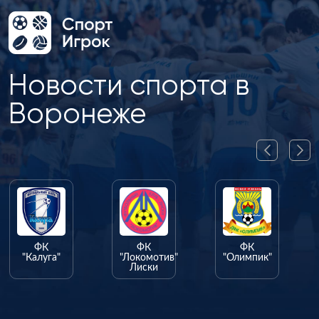
Новости спорта в
Воронеже
ФК
ФК
ФК
"Калуга"
"Локомотив"
"Олимпик"
Лиски