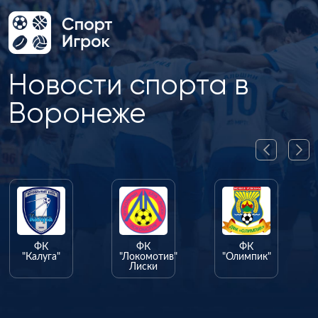
Новости спорта в
Воронеже
ФК
ФК
ФК
"Калуга"
"Локомотив"
"Олимпик"
Лиски