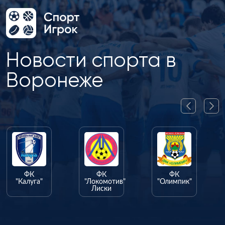
Новости спорта в
Воронеже
ФК
ФК
ФК
"Калуга"
"Локомотив"
"Олимпик"
Лиски